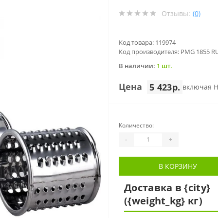
Отзывы:
(0)
Код товара: 119974
Код производителя: PMG 1855 R
В наличии:
1 шт.
Цена
5 423р.
включая 
Количество:
-
+
В КОРЗИНУ
Доставка в {city}
({weight_kg} кг)