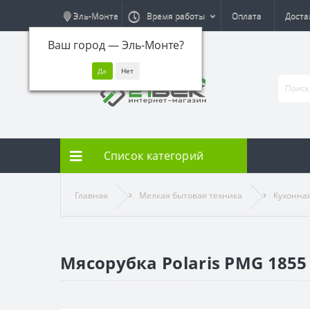
Эль-Монте
Время работы
Оплата
Доста
Ваш город —
Эль-Монте
?
Список категорий
Главная
Мелкая бытовая техника
Кухонна
Мясорубка Polaris PMG 1855