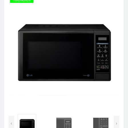
Популярный
‹
›