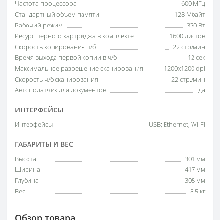
Частота процессора
600 МГц
Стандартный объем памяти
128 Мбайт
Рабочий режим
370 Вт
Ресурс черного картриджа в комплекте
1600 листов
Скорость копирования ч/б
22 стр/мин
Время выхода первой копии в ч/б
12 сек
Максимальное разрешение сканирования
1200x1200 dpi
Скорость ч/б сканирования
22 стр./мин
Автоподатчик для документов
да
ИНТЕРФЕЙСЫ
Интерфейсы
USB; Ethernet; Wi-Fi
ГАБАРИТЫ И ВЕС
Высота
301 мм
Ширина
417 мм
Глубина
305 мм
Вес
8.5 кг
Обзор товара