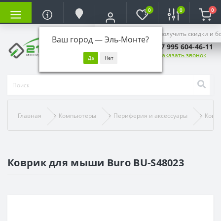
0
0
0
Войдите, чтобы получить скидки и б
Ваш город —
Эль-Монте
?
+7 995 604-46-11
Заказать звонок
Главная
Компьютеры
Периферия и аксессуары
Ковр
Коврик для мыши Buro BU-S48023