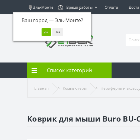
Эль-Монте
Время работы
Оплата
Доста
Ваш город —
Эль-Монте
?
Список категорий
Главная
Компьютеры
Периферия и аксесс
Коврик для мыши Buro BU-