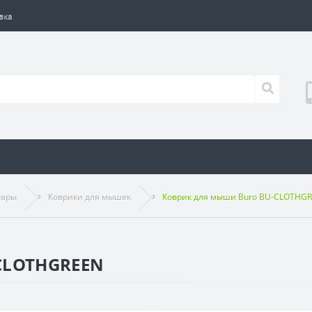
вка
уары
Коврики для мышек
Коврик для мыши Buro BU-CLOTHG
CLOTHGREEN