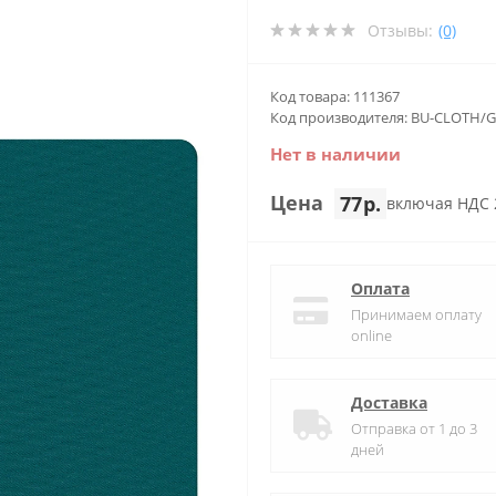
Отзывы:
(0)
Код товара: 111367
Код производителя: BU-CLOTH/
Нет в наличии
Цена
77р.
включая НДС
Оплата
Принимаем оплату
online
Доставка
Отправка от 1 до 3
дней