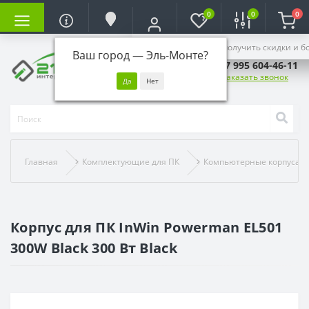
0
0
0
Войдите, чтобы получить скидки и б
Ваш город —
Эль-Монте
?
+7 995 604-46-11
Заказать звонок
Главная
Комплектующие для ПК
Компьютерные корпуса
Корпус для ПК InWin Powerman EL501
300W Black 300 Вт Black