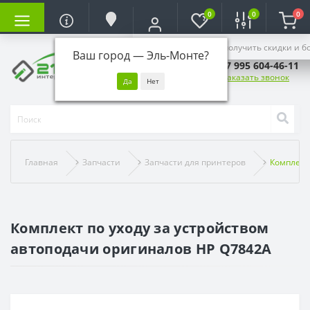
0
0
0
Войдите, чтобы получить скидки и б
Ваш город —
Эль-Монте
?
+7 995 604-46-11
Заказать звонок
Главная
Запчасти
Запчасти для принтеров
Комплект
Комплект по уходу за устройством
автоподачи оригиналов HP Q7842A