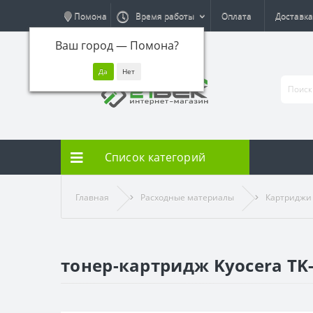
Помона
Время работы
Оплата
Доставка
Ваш город —
Помона
?
Список категорий
Главная
Расходные материалы
Картриджи
тонер-картридж Kyocera TK-