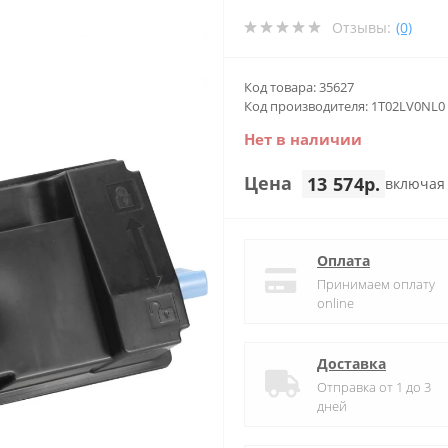
Отзывы:
(0)
Код товара: 35627
Код производителя: 1T02LV0NL0
Нет в наличии
Цена
13 574р.
включая
Оплата
Принимаем оплату
online
Доставка
Отправка от 1 до 3
дней