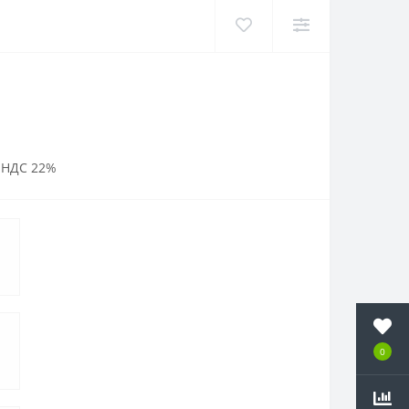
 НДС 22%
0
0