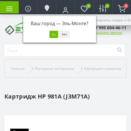
0
0
0
Войдите, чтобы получить скидки и б
Ваш город —
Эль-Монте
?
+7 995 604-46-11
Заказать звонок
Главная
Расходные материалы
Картриджи лазерные
Картридж HP 981A (J3M71A)