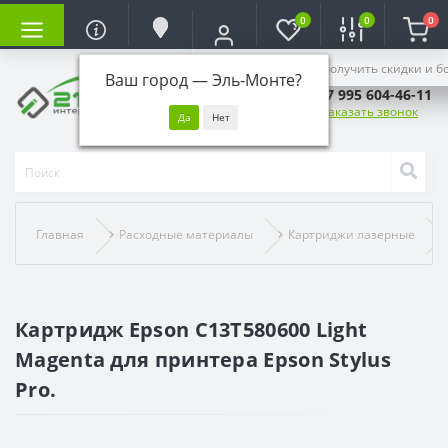
0
0
0
Войдите, чтобы получить скидки и б
Ваш город —
Эль-Монте
?
+7 995 604-46-11
Заказать звонок
Главная
Расходные материалы
Картриджи лазерные
Картридж Epson C13T580600 Light
Magenta для принтера Epson Stylus
Pro.