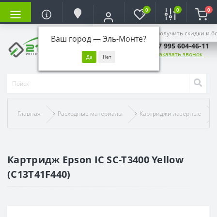
0
0
0
Войдите, чтобы получить скидки и б
Ваш город —
Эль-Монте
?
+7 995 604-46-11
Заказать звонок
Главная
Расходные материалы
Картриджи лазерные
Картридж Epson IC SC-T3400 Yellow
(C13T41F440)