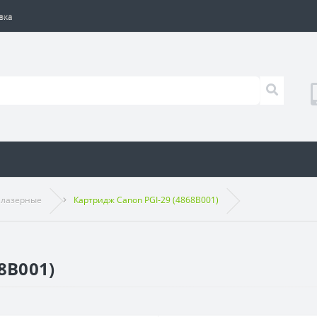
вка
 лазерные
Картридж Canon PGI-29 (4868B001)
8B001)