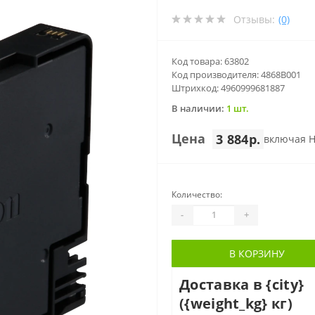
Отзывы:
(0)
Код товара: 63802
Код производителя: 4868B001
Штрихкод: 4960999681887
В наличии:
1 шт.
Цена
3 884р.
включая 
Количество:
-
+
В КОРЗИНУ
Доставка в {city}
({weight_kg} кг)