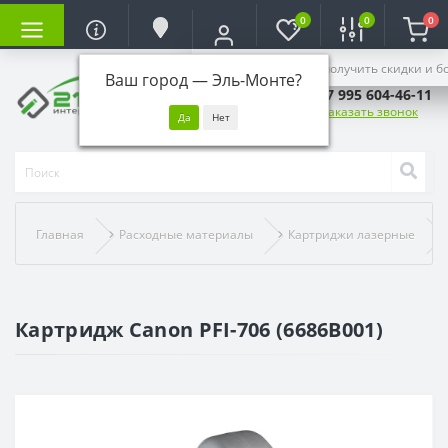
0
0
0
Войдите, чтобы получить скидки и б
Ваш город —
Эль-Монте
?
+7 995 604-46-11
Заказать звонок
Главная
Расходные материалы
Картриджи лазерные
Картридж Canon PFI-706 (6686B001)