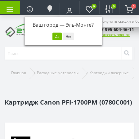
0
0
0
Войдите, чтобы получить скидки и б
Ваш город —
Эль-Монте
?
+7 995 604-46-11
Заказать звонок
Главная
Расходные материалы
Картриджи лазерные
Картридж Canon PFI-1700PM (0780C001)