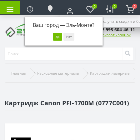
0
0
0
Войдите, чтобы получить скидки и б
Ваш город —
Эль-Монте
?
+7 995 604-46-11
Заказать звонок
Главная
Расходные материалы
Картриджи лазерные
Картридж Canon PFI-1700M (0777C001)