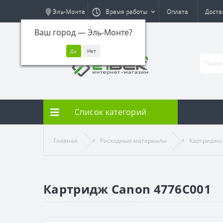
Эль-Монте
Время работы
Оплата
Доста
Ваш город —
Эль-Монте
?
Список категорий
Главная
Расходные материалы
Картриджи
Картридж Canon 4776C001