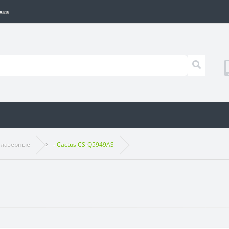
вка
 лазерные
- Cactus CS-Q5949AS