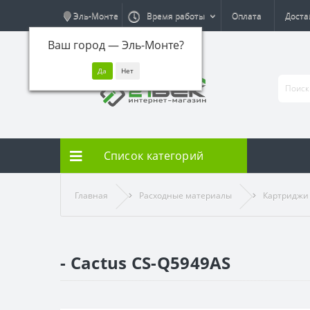
Эль-Монте
Время работы
Оплата
Доста
Ваш город —
Эль-Монте
?
Список категорий
Главная
Расходные материалы
Картриджи
- Cactus CS-Q5949AS