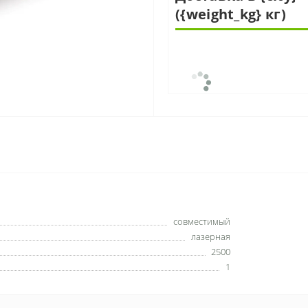
({weight_kg} кг)
совместимый
лазерная
2500
1