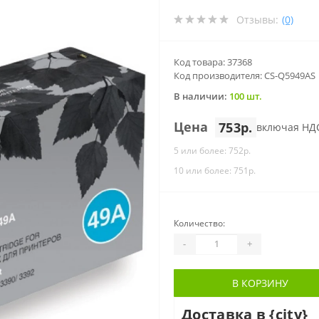
Отзывы:
(0)
Код товара: 37368
Код производителя: CS-Q5949AS
В наличии:
100 шт.
Цена
753р.
включая НД
5 или более: 752р.
10 или более: 751р.
Количество:
-
+
В КОРЗИНУ
Доставка в {city}