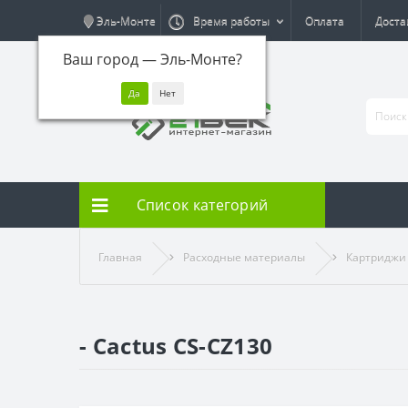
Эль-Монте
Время работы
Оплата
Доста
Ваш город —
Эль-Монте
?
Список категорий
Главная
Расходные материалы
Картриджи
- Cactus CS-CZ130