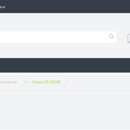
вка
 лазерные
- Cactus CS-CZ130