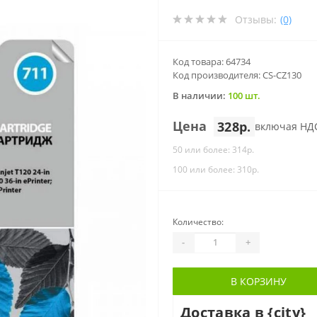
Отзывы:
(0)
Код товара: 64734
Код производителя: CS-CZ130
В наличии:
100 шт.
Цена
328р.
включая НД
50 или более: 314р.
100 или более: 310р.
Количество:
-
+
В КОРЗИНУ
Доставка в {city}