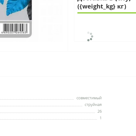
({weight_kg} кг)
совместимый
струйная
26
1