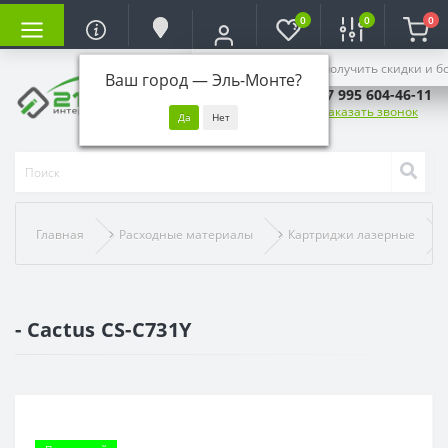
0
0
0
Войдите, чтобы получить скидки и б
Ваш город —
Эль-Монте
?
+7 995 604-46-11
Заказать звонок
Главная
Расходные материалы
Картриджи лазерные
- Cactus CS-C731Y