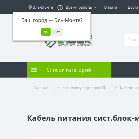
Эль-Монте
Время работы
Оплата
Доста
Ваш город —
Эль-Монте
?
Список категорий
Главная
Комплектующие для ПК
Кабели и
Кабель питания сист.блок-м