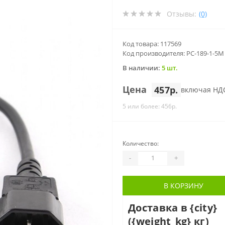
Отзывы:
(0)
Код товара: 117569
Код производителя: PC-189-1-5M
В наличии:
5 шт.
Цена
457р.
включая НД
5 или более: 456р.
Количество:
-
+
В КОРЗИНУ
Доставка в {city}
({weight_kg} кг)