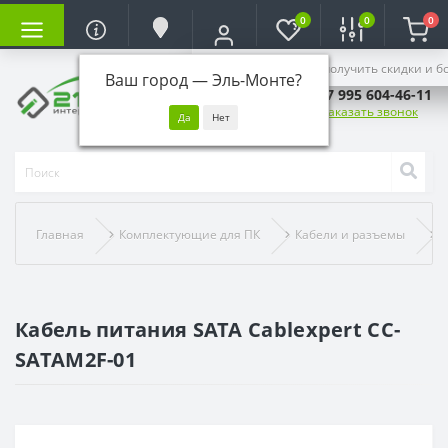
0
0
0
Войдите, чтобы получить скидки и б
Ваш город —
Эль-Монте
?
+7 995 604-46-11
Заказать звонок
Главная
Комплектующие для ПК
Кабели и разъемы
К
Кабель питания SATA Cablexpert CC-
SATAM2F-01