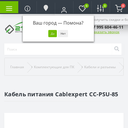
0
0
0
Войдите, чтобы получить скидки и б
Ваш город —
Помона
?
+7 995 604-46-11
Заказать звонок
Главная
Комплектующие для ПК
Кабели и разъемы
К
Кабель питания Cablexpert CC-PSU-85