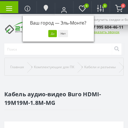
0
0
0
Войдите, чтобы получить скидки и б
Ваш город —
Эль-Монте
?
+7 995 604-46-11
Заказать звонок
Главная
Комплектующие для ПК
Кабели и разъемы
К
Кабель аудио-видео Buro HDMI-
19M19M-1.8M-MG