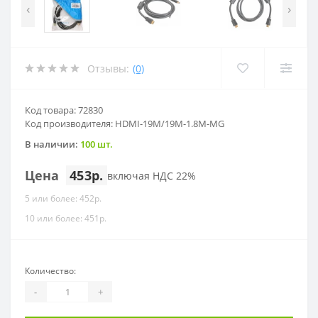
‹
›
Отзывы:
(0)
Код товара: 72830
Код производителя: HDMI-19M/19M-1.8M-MG
В наличии:
100 шт.
Цена
453р.
включая НДС 22%
5 или более: 452р.
10 или более: 451р.
Количество:
-
+