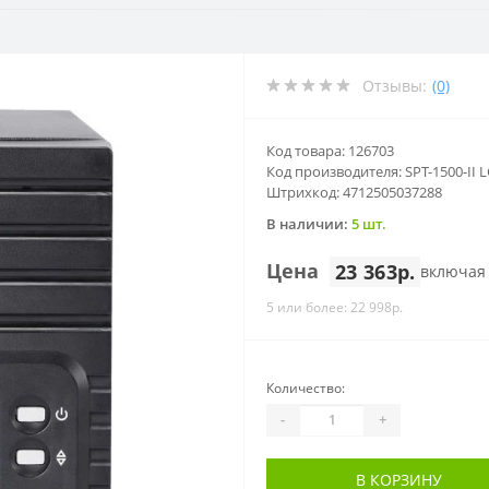
Отзывы:
(0)
Код товара: 126703
Код производителя: SPT-1500-II 
Штрихкод: 4712505037288
В наличии:
5 шт.
Цена
23 363р.
включая
5 или более: 22 998р.
Количество:
-
+
В КОРЗИНУ