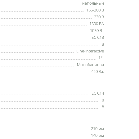
напольный
155-300 В
230 В
1500 ВА
1050 Вт
IEC C13
8
Line-Interactive
1/1
Моноблочная
420 Дж
IEC C14
8
8
210 мм
140 мм