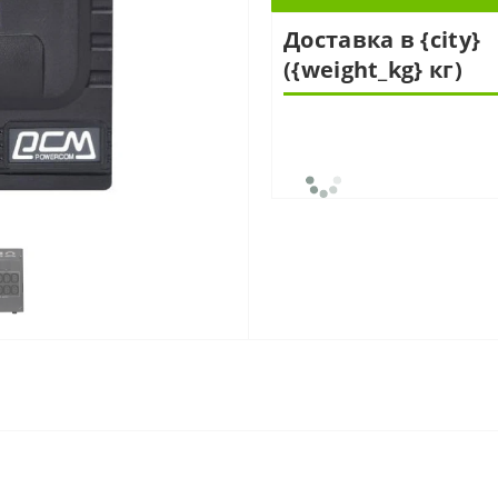
Доставка в {city}
({weight_kg} кг)