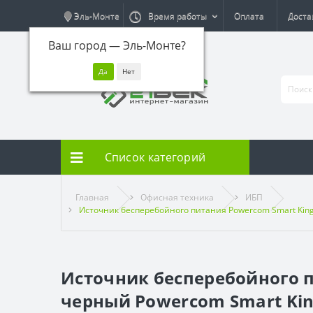
Эль-Монте
Время работы
Оплата
Доста
Ваш город —
Эль-Монте
?
Список категорий
Главная
Офисная техника
ИБП
Источник бесперебойного питания Powercom Smart King
Источник бесперебойного п
черный Powercom Smart King