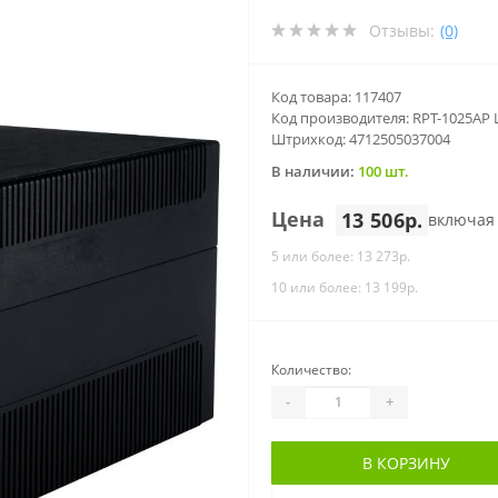
Отзывы:
(0)
Код товара: 117407
Код производителя: RPT-1025AP 
Штрихкод: 4712505037004
В наличии:
100 шт.
Цена
13 506р.
включая
5 или более: 13 273р.
10 или более: 13 199р.
Количество:
-
+
В КОРЗИНУ