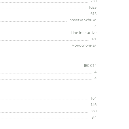
230
1025
615
розетка Schuko
4
Line-Interactive
1/1
Моноблочная
IEC C14
4
4
164
146
360
8.4