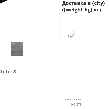
Доставка в {city}
({weight_kg} кг)
зывы (0)
напольный
160-275