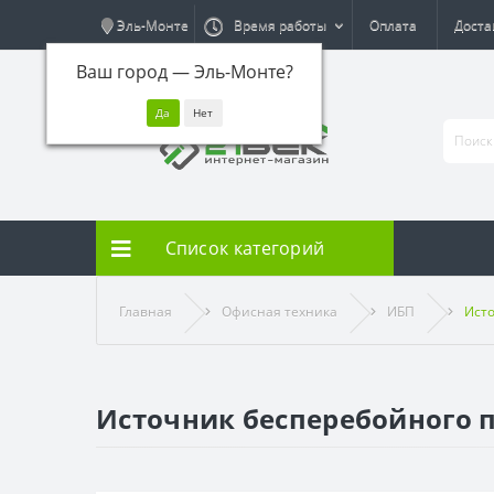
Эль-Монте
Время работы
Оплата
Доста
Ваш город —
Эль-Монте
?
Список категорий
Главная
Офисная техника
ИБП
Исто
Источник бесперебойного п