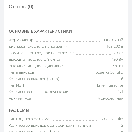
Отзывы (0)
ОСНОВНЫЕ ХАРАКТЕРИСТИКИ
Форм-фактор
напольный
Диапазон входного напряжения
165-290 В
Номинальное входное напряжение
230 В
Выходная мощность (полная)
450 ВА
Выходная мощность (активная)
270 Вт
Типы выходов
розетка Schuko
Количество выходов (всего)
6
Тип ИБП
Line-Interactive
Количество фаз на входе/выходе
1/1
Архитектура
Моноблочная
РАЗЪЕМЫ
Тип входного разъёма
вилка Schuko
Количество выходов с батарейным питанием
3
Количество розеток Schuko
6