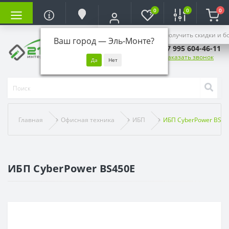
0
0
0
Войдите, чтобы получить скидки и б
Ваш город —
Эль-Монте
?
+7 995 604-46-11
Заказать звонок
Главная
Офисная техника
ИБП
ИБП CyberPower BS45
ИБП CyberPower BS450E