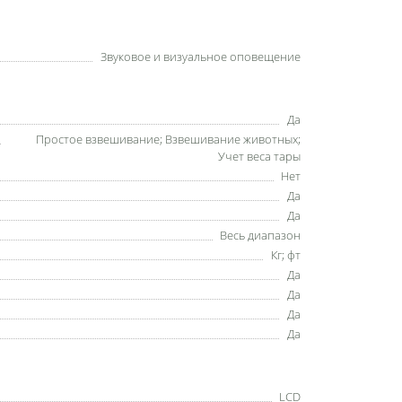
Звуковое и визуальное оповещение
Да
Простое взвешивание; Взвешивание животных;
Учет веса тары
Нет
Да
Да
Весь диапазон
Кг; фт
Да
Да
Да
Да
LCD