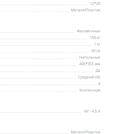
12*26
Металл/Пластик
Фасовочные
150 кг
1 кг
50 гр
Напольные
405*355 мм
Да
Средний (III)
4
Кнопочная
6V - 4,5 А
Металл/Пластик