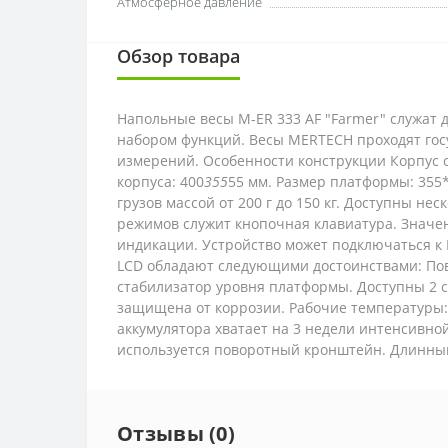
Атмосферное давление
Обзор товара
Напольные весы M-ER 333 AF "Farmer" служат 
набором функций. Весы MERTECH проходят гос
измерений. Особенности конструкции Корпус 
корпуса: 400
355
55 мм. Размер платформы: 355*
грузов массой от 200 г до 150 кг. Доступны н
режимов служит кнопочная клавиатура. Значе
индикации. Устройство может подключаться к 
LCD обладают следующими достоинствами: Пов
стабилизатор уровня платформы. Доступны 2 с
защищена от коррозии. Рабочие температуры: 
аккумулятора хватает на 3 недели интенсивно
используется поворотный кронштейн. Длинный
Отзывы (0)