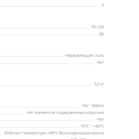
5
RS-232
Да
Нержавеющая сталь
Нет
5,2 кг
10V - 500mA
Нет элементов подверженных коррозии
Нет
-10°C ~ +40°C
85%(при температуре +40°С без конденсации влаги)