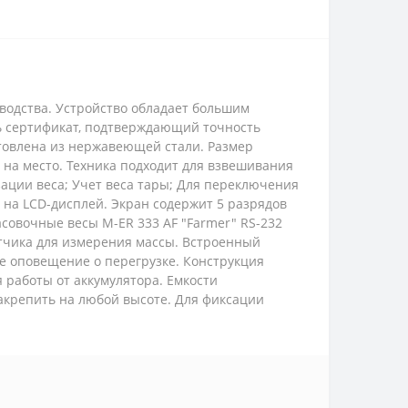
водства. Устройство обладает большим
ть сертификат, подтверждающий точность
отовлена из нержавеющей стали. Размер
а на место. Техника подходит для взвешивания
зации веса; Учет веса тары; Для переключения
на LCD-дисплей. Экран содержит 5 разрядов
совочные весы M-ER 333 AF "Farmer" RS-232
тчика для измерения массы. Встроенный
е оповещение о перегрузке. Конструкция
 работы от аккумулятора. Емкости
закрепить на любой высоте. Для фиксации