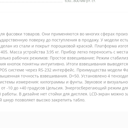
630...800 мм рт. ст.
для фасовки товаров. Они применяются во многих сферах произ
ударственную поверку до поступления в продажу. У модели ес
сделан из стали и покрыт порошковой краской. Платформа изг
405. Масса устройства 3,95 кг. Прибор легко переносить с мест
есколько рабочих режимов: Простое взвешивание; Режим стабили
ния кнопок понятны интуитивно. Итоги взвешивания выводятся 
POS системе через RS-232 интерфейс. Преимущества модели Фа
ышенная точность взвешивания. D=50. Установлено 4 тензода
истемы измерения: килограммы и фунты. Звуковое и визуально
от -10 до +40 градусов Цельсия. Энергосберегающий режим для
й работы. В дизайне нет стойки для дисплея. LCD-экран можно 
 шнур позволяет высоко закрепить табло.