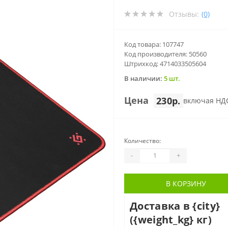
Отзывы:
(0)
Код товара: 107747
Код производителя: 50560
Штрихкод: 4714033505604
В наличии:
5 шт.
Цена
230р.
включая НД
Количество:
-
+
В КОРЗИНУ
Доставка в {city}
({weight_kg} кг)