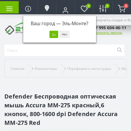
0
0
0
Войдите, чтобы получить скидки и б
Ваш город —
Эль-Монте
?
+7 995 604-46-11
Заказать звонок
Главная
Компьютеры
Периферия и аксессуары
Мыш
Defender Беспроводная оптическая
мышь Accura MM-275 красный,6
кнопок, 800-1600 dpi Defender Accura
MM-275 Red