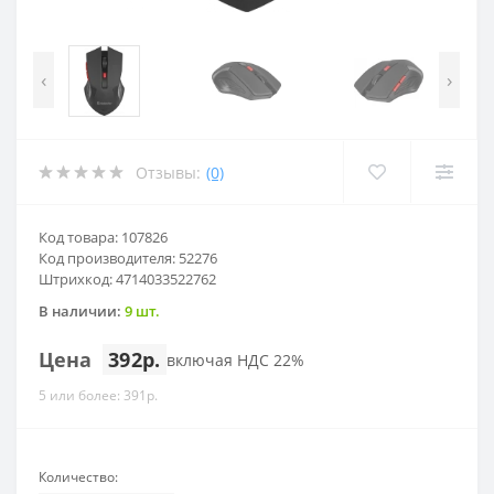
‹
›
Отзывы:
(0)
Код товара: 107826
Код производителя: 52276
Штрихкод: 4714033522762
В наличии:
9 шт.
Цена
392р.
включая НДС 22%
5 или более: 391р.
Количество: