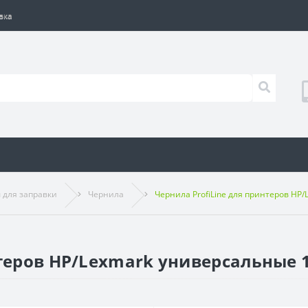
вка
 для заправки
Чернила
Чернила ProfiLine для принтеров HP/
теров HP/Lexmark универсальные 1