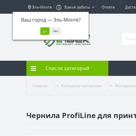
Эль-Монте
Время работы
Оплата
Доста
Ваш город —
Эль-Монте
?
Список категорий
Главная
Расходные материалы
Материалы
Чернила ProfiLine для прин