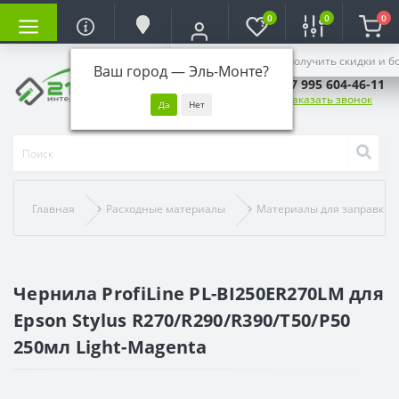
0
0
0
Войдите, чтобы получить скидки и б
Ваш город —
Эль-Монте
?
+7 995 604-46-11
Заказать звонок
Главная
Расходные материалы
Материалы для заправки
Чернила ProfiLine PL-BI250ER270LM для
Epson Stylus R270/R290/R390/T50/P50
250мл Light-Magenta