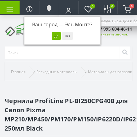
0
0
0
Войдите, чтобы получить скидки и б
Ваш город —
Эль-Монте
?
+7 995 604-46-11
Заказать звонок
Главная
Расходные материалы
Материалы для заправки
Чернила ProfiLine PL-BI250CPG40B для
Canon Pixma
MP210/MP450/PM170/PM150/iP6220D/iP62
250мл Black