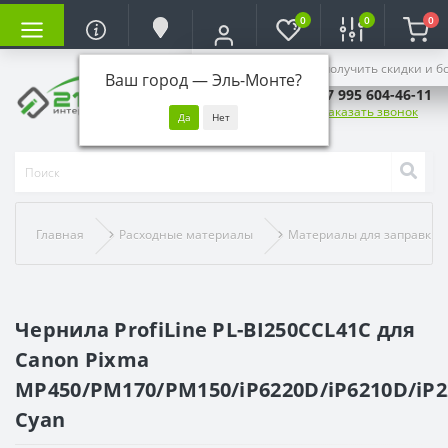
0
0
0
Войдите, чтобы получить скидки и б
Ваш город —
Эль-Монте
?
+7 995 604-46-11
Заказать звонок
Главная
Расходные материалы
Материалы для заправки
Чернила ProfiLine PL-BI250CCL41C для
Canon Pixma
MP450/PM170/PM150/iP6220D/iP6210D/iP2
Cyan