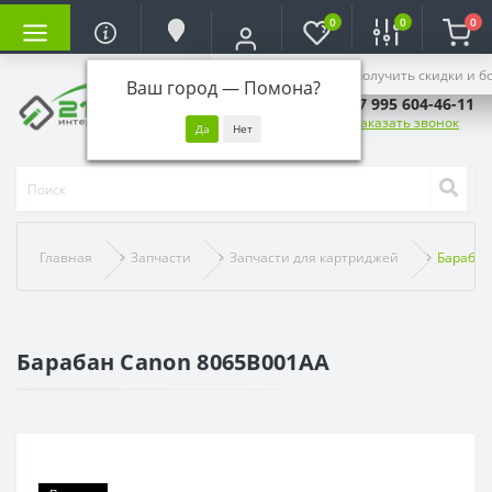
0
0
0
Войдите, чтобы получить скидки и б
Ваш город —
Помона
?
+7 995 604-46-11
Заказать звонок
Главная
Запчасти
Запчасти для картриджей
Барабан
Барабан Canon 8065B001AA