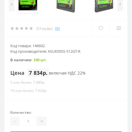
‹
›
Отзывы:
(0)
Код товара: 146602
Код производителя: ASU650SS-512GT-R
В наличии:
100 шт.
Цена
7 834р.
включая НДС 22%
5 или более: 7 680р.
10 или более: 7 624р.
Количество:
-
+