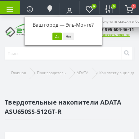
0
0
0
Войдите, чтобы получить скидки и б
Ваш город —
Эль-Монте
?
+7 995 604-46-11
Заказать звонок
Главная
Производитель
ADATA
Комплектующие для 
Твердотельные накопители ADATA
ASU650SS-512GT-R