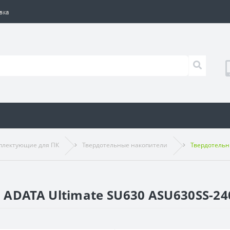
вка
плектующие для ПК
Твердотельные накопители
Твердотельн
ADATA Ultimate SU630 ASU630SS-2