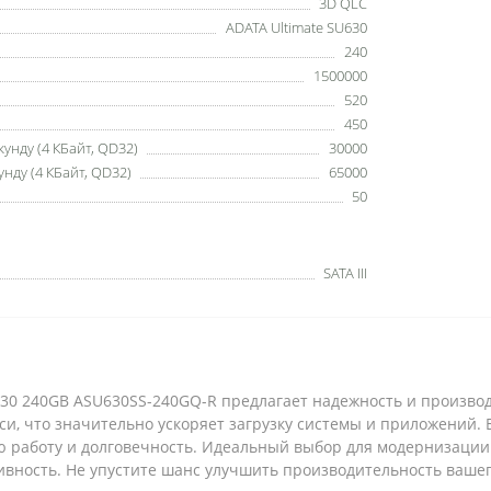
3D QLC
ADATA Ultimate SU630
240
1500000
520
450
унду (4 КБайт, QD32)
30000
нду (4 КБайт, QD32)
65000
50
SATA III
30 240GB ASU630SS-240GQ-R предлагает надежность и производ
и, что значительно ускоряет загрузку системы и приложений. Б
ю работу и долговечность. Идеальный выбор для модернизации
ность. Не упустите шанс улучшить производительность вашего