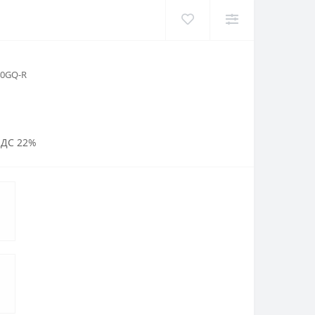
40GQ-R
НДС 22%