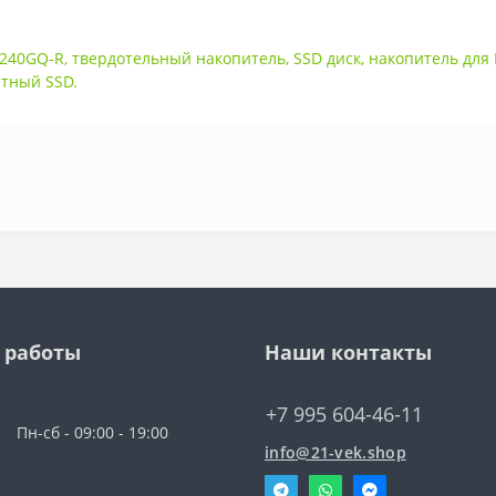
-240GQ-R
,
твердотельный накопитель
,
SSD диск
,
накопитель для
тный SSD.
 работы
Наши контакты
+7 995 604-46-11
Пн-сб - 09:00 - 19:00
info@21-vek.shop