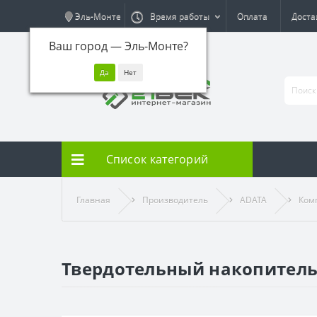
Эль-Монте
Время работы
Оплата
Доста
Ваш город —
Эль-Монте
?
Список категорий
Главная
Производитель
ADATA
Ком
Твердотельный накопитель 