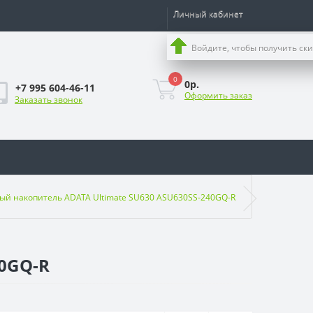
Личный кабинет
Войдите, чтобы получить ск
0
0р.
+7 995 604-46-11
Оформить заказ
Заказать звонок
ый накопитель ADATA Ultimate SU630 ASU630SS-240GQ-R
40GQ-R