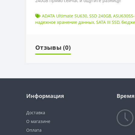
240GB прямо сейчас и ощутите разницу!
ADATA Ultimate SU630
,
SSD 240GB
,
ASU630SS
надежное хранение данных
,
SATA III SSD
,
бюдже
Отзывы (0)
Информация
Время
Доставка
О магазине
Оплата