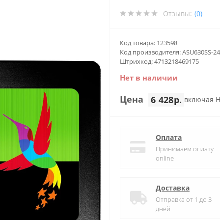
Отзывы:
(0)
Код товара: 123598
Код производителя: ASU630SS-2
Штрихкод: 4713218469175
Нет в наличии
Цена
6 428р.
включая 
Оплата
Принимаем оплату
online
Доставка
Отправка от 1 до 3
дней