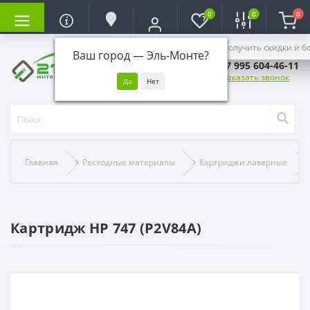
0
0
0
Войдите, чтобы получить скидки и б
Ваш город —
Эль-Монте
?
+7 995 604-46-11
Заказать звонок
Главная
Расходные материалы
Картриджи лазерные
Картридж HP 747 (P2V84A)