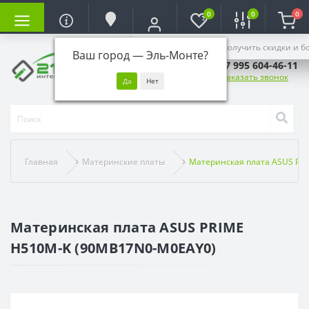
0
0
0
Войдите, чтобы получить скидки и б
Ваш город —
Эль-Монте
?
+7 995 604-46-11
Заказать звонок
Главная
Материнские платы
Материнская плата ASUS PR
Материнская плата ASUS PRIME
H510M-K (90MB17N0-M0EAY0)