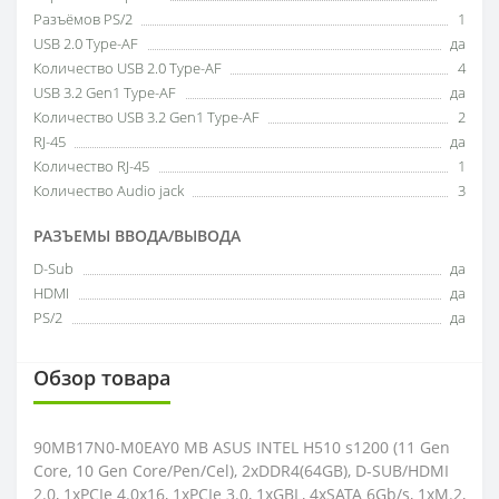
Разъёмов PS/2
1
USB 2.0 Type-AF
да
Количество USB 2.0 Type-AF
4
USB 3.2 Gen1 Type-AF
да
Количество USB 3.2 Gen1 Type-AF
2
RJ-45
да
Количество RJ-45
1
Количество Audio jack
3
РАЗЪЕМЫ ВВОДА/ВЫВОДА
D-Sub
да
HDMI
да
PS/2
да
Обзор товара
90MB17N0-M0EAY0 MB ASUS INTEL H510 s1200 (11 Gen
Core, 10 Gen Core/Pen/Cel), 2xDDR4(64GB), D-SUB/HDMI
2.0, 1xPCIe 4.0x16, 1xPCIe 3.0, 1xGBL, 4xSATA 6Gb/s, 1xM.2,