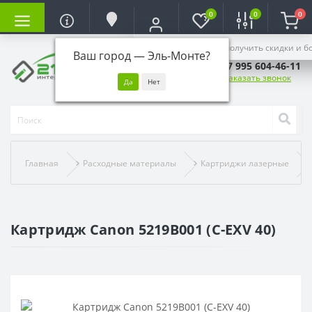
0
0
0
Войдите, чтобы получить скидки и б
Ваш город —
Эль-Монте
?
+7 995 604-46-11
Заказать звонок
Главная
Расходные материалы
Картриджи лазерные
Картридж Canon 5219B001 (C-EXV 40)