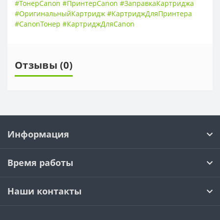
#ТонерCanon #ПринтерCanon #ЗаправкаКартриджа
#ОригинальныйКартридж #КартриджДляПринтера
#CanonТонер #КартриджДляCanon
Отзывы (0)
Информация
Время работы
Наши контакты