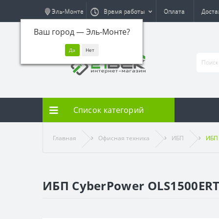
Эль-Монте
Время работы
Оплата
Доста
Ваш город —
Эль-Монте
?
Список категорий
Главная
Офисная техника
ИБП
ИБП
ИБП CyberPower OLS1500ER