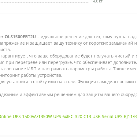
14.6 кг
r OLS1500ERT2U
– идеальное решение для тех, кому нужна над
напряжение и защищает вашу технику от коротких замыканий и
йств.
 гарантирует, что ваше оборудование будет получать чистый и 
я при перегреве или перегрузке, что обеспечивает дополните
ь состояние ИБП и настраивать параметры работы. Также имее
ниторинг работы устройства.
ля установки в стойку или на столе. Функция самодиагностики
надежным и эффективным решением для защиты вашего оборудо
line UPS 1500VA/1350W UPS 6xIEC-320 C13 USB Serial UPS RJ1