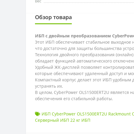
Вес
Обзор товара
ИБП с двойным преобразованием CyberPowe
Этот ИБП обеспечивает стабильное выходное 
что достаточно для защиты большинства устро
Технология двойного преобразования (онлайн)
обладает функцией автоматического отключени
Удобный ЖК-дисплей позволяет контролироват
которые обеспечивают удаленный доступ и мо
Компактный корпус делает этот ИБП удобным д
устранять их.
В целом, CyberPower OLS1500ERT2U является 
обеспечения его стабильной работы.
ИБП CyberPower OLS1500ERT2U Rackmount On
Серверный ИБП 22 кг ИБП