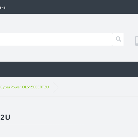
вка
 CyberPower OLS1500ERT2U
T2U