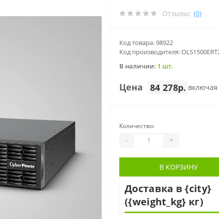
Отзывы:
(0)
Код товара: 98922
Код производителя: OLS1500ERT
В наличии:
1 шт.
Цена
84 278р.
включая
Количество:
-
+
В КОРЗИНУ
Доставка в {city}
({weight_kg} кг)