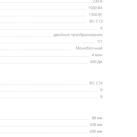
230 В
1500 ВА
1350 Вт
IEC C13
6
двойное преобразование
1/1
Моноблочная
4 мин
440 Дж
IEC C14
6
6
88 мм
438 мм
430 мм