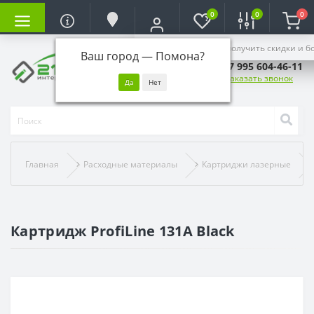
0
0
0
Войдите, чтобы получить скидки и б
Ваш город —
Помона
?
+7 995 604-46-11
Заказать звонок
Главная
Расходные материалы
Картриджи лазерные
Картридж ProfiLine 131A Black