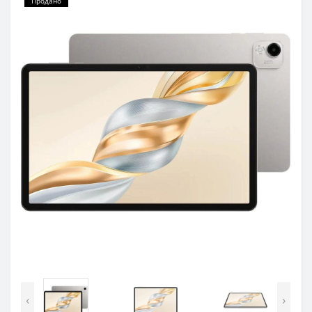
Продано
‹
›