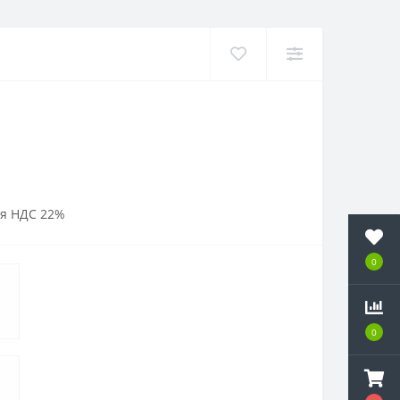
я НДС 22%
0
0
0
0