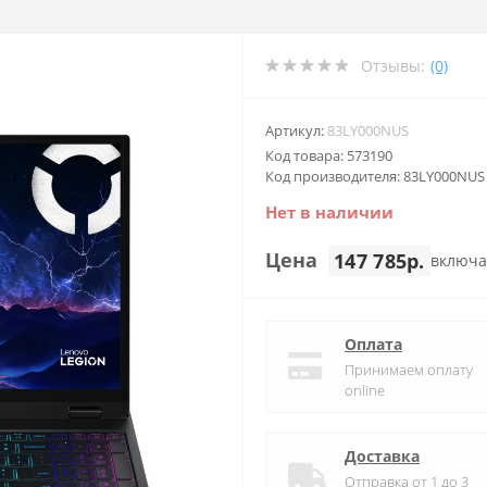
Отзывы:
(0)
Артикул:
83LY000NUS
Код товара: 573190
Код производителя: 83LY000NUS
Нет в наличии
Цена
147 785р.
включа
Оплата
Принимаем оплату
online
Доставка
Отправка от 1 до 3