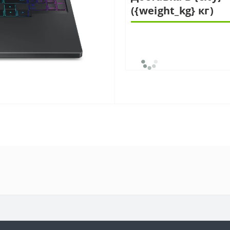
({weight_kg} кг)