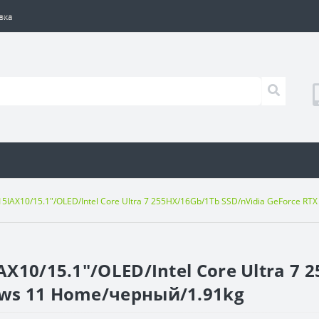
вка
 15IAX10/15.1"/OLED/Intel Core Ultra 7 255HX/16Gb/1Tb SSD/nVidia GeForce 
AX10/15.1"/OLED/Intel Core Ultra 7 
ows 11 Home/черный/1.91kg