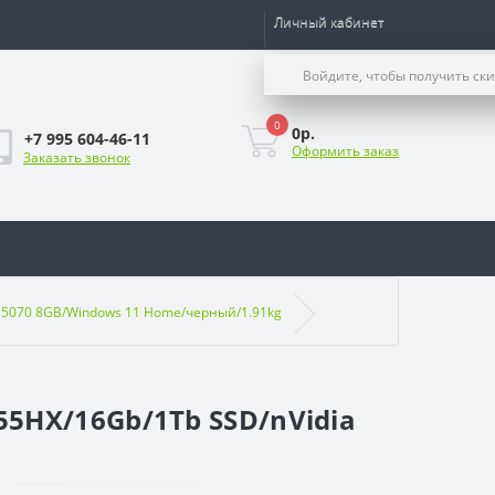
Личный кабинет
Войдите, чтобы получить ск
0
0р.
+7 995 604-46-11
Оформить заказ
Заказать звонок
RTX 5070 8GB/Windows 11 Home/черный/1.91kg
255HX/16Gb/1Tb SSD/nVidia