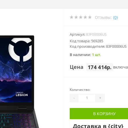
Отзывы:
(0)
Артикул:
83F00006US
Код товара: 569285
Код производителя: 83F00006US
В наличии:
1 шт.
Цена
174 414р.
включа
Количество:
-
+
В КОРЗИНУ
Доставка в {city}