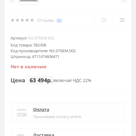
Отзывы:
(0)
Артикул:
NX.D76EM.002
Код товара: 582308
Код производителя: NX.D76EM.002
Штрихкод: 4711474606471
Нет в наличии
Цена
63 494р.
включая НДС 22%
Оплата
Принимаем оплату online
Доставка