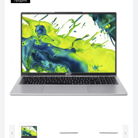
Продано
‹
›