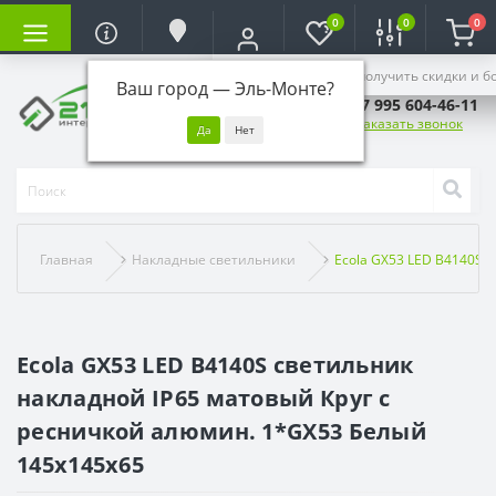
0
0
0
Войдите, чтобы получить скидки и б
Ваш город —
Эль-Монте
?
+7 995 604-46-11
Заказать звонок
Главная
Накладные светильники
Ecola GX53 LED B4140S 
Ecola GX53 LED B4140S светильник
накладной IP65 матовый Круг с
ресничкой алюмин. 1*GX53 Белый
145x145x65