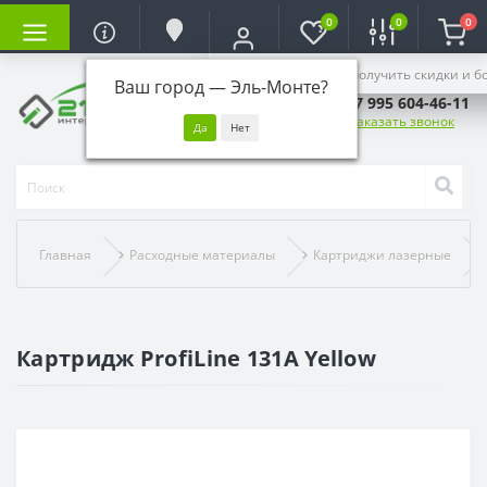
0
0
0
Войдите, чтобы получить скидки и б
Ваш город —
Эль-Монте
?
+7 995 604-46-11
Заказать звонок
Главная
Расходные материалы
Картриджи лазерные
Картридж ProfiLine 131A Yellow