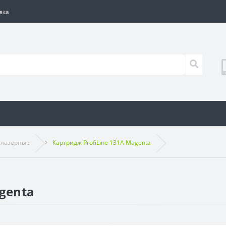
вка
 лазерные
Картридж ProfiLine 131A Magenta
genta