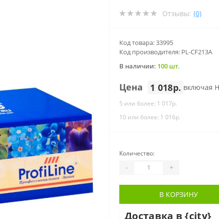
Отзывы:
(0)
Код товара: 33995
Код производителя: PL-CF213A
В наличии:
100 шт.
Цена
1 018р.
включая 
5 или более: 1 017р.
10 или более: 1 016р.
Количество:
-
+
В КОРЗИНУ
Доставка в {city}