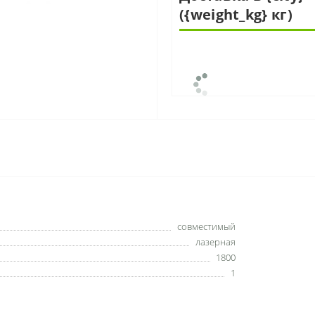
({weight_kg} кг)
совместимый
лазерная
1800
1