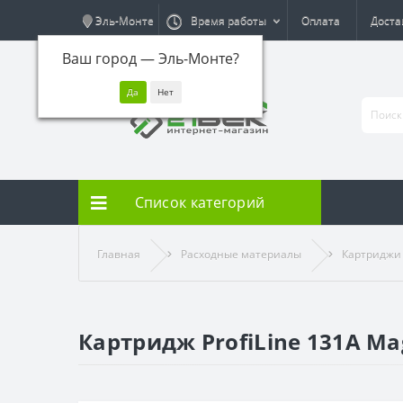
Эль-Монте
Время работы
Оплата
Доста
Ваш город —
Эль-Монте
?
Список категорий
Главная
Расходные материалы
Картриджи
Картридж ProfiLine 131A Ma