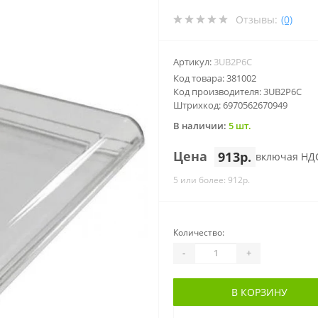
Отзывы:
(0)
Артикул:
3UB2P6C
Код товара: 381002
Код производителя: 3UB2P6C
Штрихкод: 6970562670949
В наличии:
5 шт.
Цена
913р.
включая НД
5 или более: 912р.
Количество:
-
+
В КОРЗИНУ