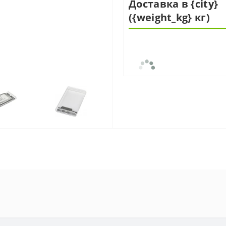
Доставка в {city}
({weight_kg} кг)