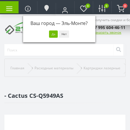
0
0
0
Войдите, чтобы получить скидки и б
Ваш город —
Эль-Монте
?
+7 995 604-46-11
Заказать звонок
Главная
Расходные материалы
Картриджи лазерные
- Cactus CS-Q5949AS